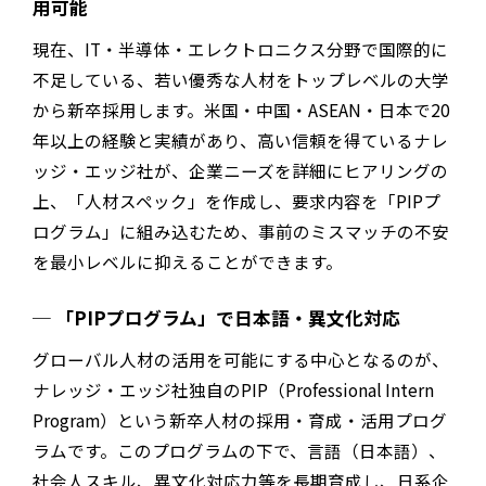
用可能
現在、IT・半導体・エレクトロニクス分野で国際的に
不足している、若い優秀な人材をトップレベルの大学
から新卒採用します。米国・中国・ASEAN・日本で20
年以上の経験と実績があり、高い信頼を得ている
ナレ
ッジ・エッジ社
が、企業ニーズを詳細にヒアリングの
上、「人材スペック」を作成し、要求内容を「PIPプ
ログラム」に組み込むため、事前のミスマッチの不安
を最小レベルに抑えることができます。
「PIPプログラム」で
日本語・異文化対応
グローバル人材の活用を可能にする中心となるのが、
ナレッジ・エッジ社
独自のPIP（Professional Intern
Program）という新卒人材の採用・育成・活用プログ
ラムです。このプログラムの下で、言語（日本語）、
社会人スキル、異文化対応力等を長期育成し、日系企